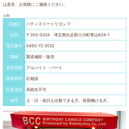
は是非、お気軽にご連絡ください。
</tr
店舗名
パティスリートリヨンフ
住所
〒355-0324 埼玉県比企郡小川町青山634-1
電話番号
0493-72-2022
職種
製造補助・販売
雇用形態
アルバイト・パート
就業時間
応相談
応募資格
高校生不可
備考
土・日・祝日も出勤できる方。長期働ける方。