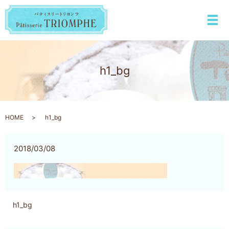
メ
h1_bg
HOME
h1_bg
2018/03/08
h1_bg