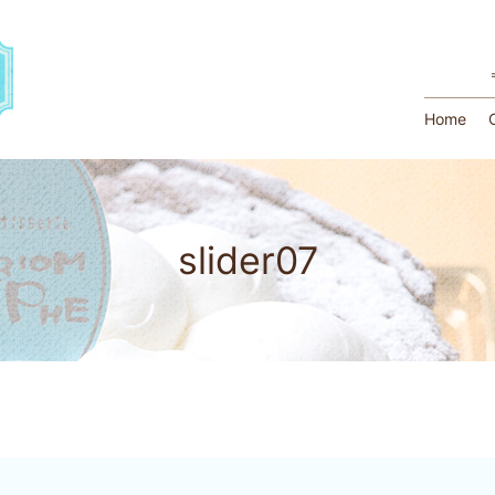
Home
slider07