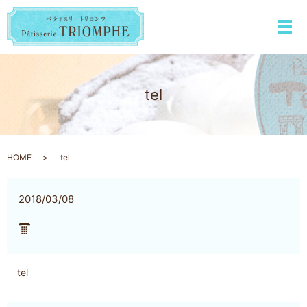
メ
tel
HOME
tel
2018/03/08
tel